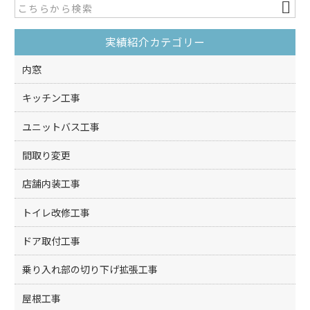
b
o
実績紹介カテゴリー
o
k
内窓
キッチン工事
ユニットバス工事
間取り変更
店舗内装工事
トイレ改修工事
ドア取付工事
乗り入れ部の切り下げ拡張工事
屋根工事