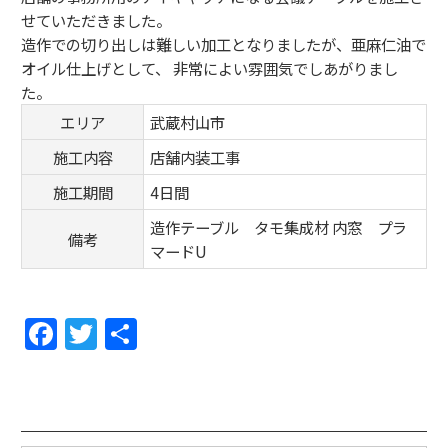
せていただきました。
造作での切り出しは難しい加工となりましたが、亜麻仁油で
オイル仕上げとして、 非常によい雰囲気でしあがりまし
た。
エリア
武蔵村山市
施工内容
店舗内装工事
施工期間
4日間
造作テーブル タモ集成材 内窓 プラ
備考
マードU
F
T
共
a
w
有
c
itt
e
er