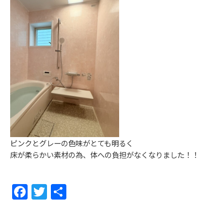
ピンクとグレーの色味がとても明るく
床が柔らかい素材の為、体への負担がなくなりました！！
F
T
共
a
w
有