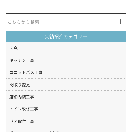
c
itt
e
er
b
o
実績紹介カテゴリー
o
k
内窓
キッチン工事
ユニットバス工事
間取り変更
店舗内装工事
トイレ改修工事
ドア取付工事